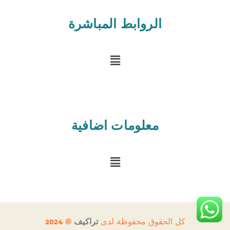
t
w
i
الروابط المباشرة
t
t
e
القائمة
r
-
s
q
u
a
r
e
معلومات اضافية
القائمة
كل الحقوق محفوظة لدى
تراكيف
©
2024