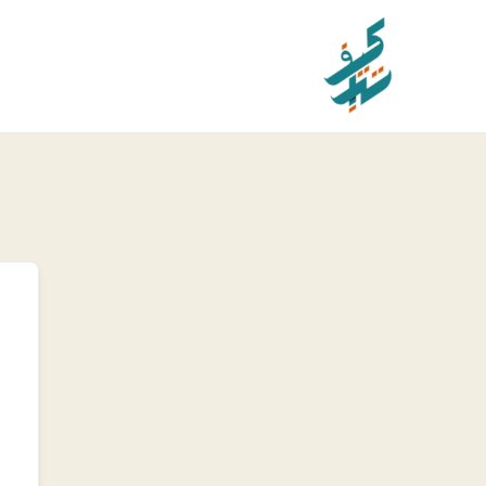
خطي
لى
لمحتوى