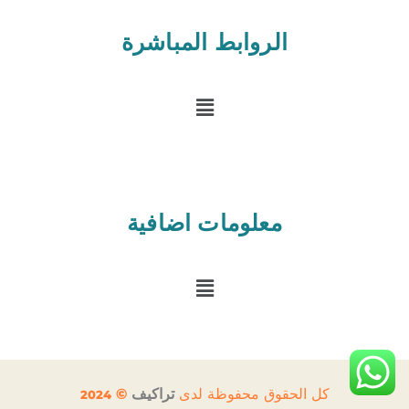
t
w
i
الروابط المباشرة
t
t
e
القائمة
r
-
s
q
u
a
r
e
معلومات اضافية
القائمة
كل الحقوق محفوظة لدى
تراكيف
©
2024