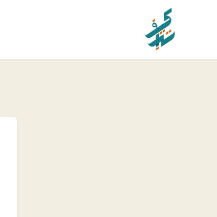
خطي
لى
لمحتوى