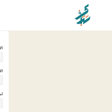
خطي
لى
لمحتوى
ال
ال
اس