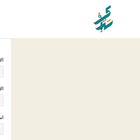
خطي
لى
لمحتوى
ال
ال
اس